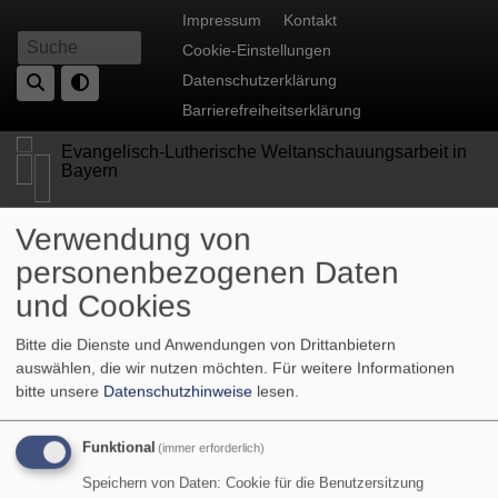
Direkt
Fußbereichsmenü
Impressum
Kontakt
zum
Cookie-Einstellungen
Suche
Inhalt
Datenschutzerklärung
Barrierefreiheitserklärung
Evangelisch-Lutherische Weltanschauungsarbeit in
Bayern
Verwendung von
personenbezogenen Daten
und Cookies
Bitte die Dienste und Anwendungen von Drittanbietern
auswählen, die wir nutzen möchten.
Für weitere Informationen
bitte unsere
Datenschutzhinweise
lesen.
Hauptnavigation
Funktional
(immer erforderlich)
Speichern von Daten: Cookie für die Benutzersitzung