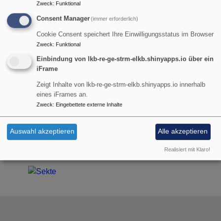
Zweck
:
Funktional
Breadcrumb
Startseite
Materialien für Teenager
Ist das eine Sekte?
Consent Manager
(immer erforderlich)
Ist das eine Sekte?
Cookie Consent speichert Ihre Einwilligungsstatus im Browser
Zweck
:
Funktional
Einbindung von lkb-re-ge-strm-elkb.shinyapps.io über ein
iFrame
Jeder Mensch ist in seiner eigenen Bubble.
Zeigt Inhalte von lkb-re-ge-strm-elkb.shinyapps.io innerhalb
eines iFrames an.
Zweifel, Kummer, Sorgen, Sehnsüchte oder Ängste
Zweck
:
Eingebettete externe Inhalte
lassen unsere „Bubble“ um uns rum entstehen.
Sie bildet eine Art Vakuum, für das, was uns fehlt.
Auswahl akzeptieren
Alle akzeptieren
Realisiert mit Klaro!
So wie bei Till, Rike, Jan, Aliyah, Lena und Haru.