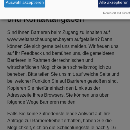
Auswahl akzeptieren
Alle akzeptieren
Barrieren Melden, Feedback
Realisiert mit Klaro!
und Kontaktangaben
Sind Ihnen Barrieren beim Zugang zu Inhalten auf
www.weltanschauungen.bayern aufgefallen? Dann
können Sie sich gerne bei uns melden. Wir freuen uns
auf Ihr Feedback und bemühen uns, die gemeldeten
Barrieren in Rahmen der technischen und
wirtschaftlichen Möglichkeiten schnellstmöglich zu
beheben. Bitte teilen Sie uns mit, auf welche Seite und
bei welcher Funktion Sie auf Barrieren gestoßen sind.
Kopieren Sie hierfür einfach den Link aus der
Adresszeile Ihres Browsers. Sie können uns über
folgende Wege Barrieren melden:
Falls Sie keine zufriedenstellende Antwort auf Ihre
Anfrage zur Barrierefreiheit erhalten, haben Sie die
Möglichkeit, sich an die Schlichtungsstelle nach § 16