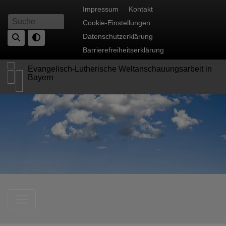
Direkt
Fußbereichsmenü
Impressum
Kontakt
zum
Cookie-Einstellungen
Suche
Inhalt
Datenschutzerklärung
Barrierefreiheitserklärung
Evangelisch-Lutherische Weltanschauungsarbeit in
Bayern
Hauptnavigation