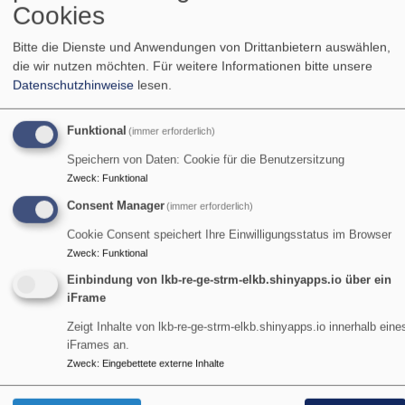
Cookies
Die Website www.weltanschauungen.bayern ist
Bitte die Dienste und Anwendungen von Drittanbietern auswählen,
aufgrund der folgenden Unvereinbarkeiten und
die wir nutzen möchten.
Für weitere Informationen bitte unsere
Ausnahmen teilweise mit dem
Datenschutzhinweise
lesen.
Barrierefreiheitsstärkungsgesetz (BFSG) vereinbar.
Funktional
(immer erforderlich)
Einschränkungen in der
Speichern von Daten: Cookie für die Benutzersitzung
Barrierefreiheit beim Theme
VK
Zweck
:
Funktional
Philippus classic
Consent Manager
(immer erforderlich)
Cookie Consent speichert Ihre Einwilligungsstatus im Browser
Hier den Text für vk_classic einfügen
Zweck
:
Funktional
Einbindung von lkb-re-ge-strm-elkb.shinyapps.io über ein
iFrame
Nicht barrierefreie Inhalte
Zeigt Inhalte von lkb-re-ge-strm-elkb.shinyapps.io innerhalb eine
iFrames an.
Die nachstehend aufgeführten Inhalte sind aus den
Zweck
:
Eingebettete externe Inhalte
folgenden Gründen nicht barrierefrei: