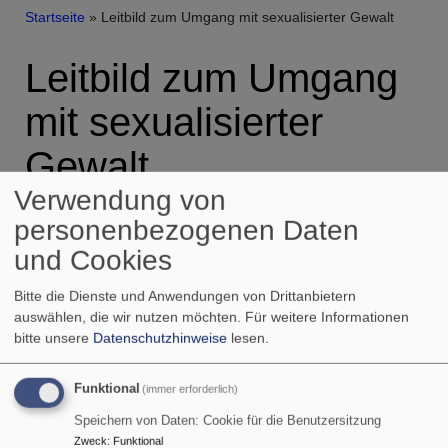
Breadcrumb
Startseite
Leitbild zum Umgang mit sexualisierter Gewalt
Leitbild zum Umgang
mit sexualisierter
Gewalt
Verwendung von
personenbezogenen Daten
Jeder Mensch ist nach Gottes Ebenbild geschaffen. Dies verleiht
und Cookies
uns Menschen Würde – unabhängig von Alter, Geschlecht,
Bitte die Dienste und Anwendungen von Drittanbietern
auswählen, die wir nutzen möchten.
Für weitere Informationen
sexueller Identität, Behinderung oder ethnischer Herkunft. In
bitte unsere
Datenschutzhinweise
lesen.
unserer Dienststelle wollen wir diese Würde achten. Wir
Funktional
übernehmen Verantwortung für den Schutz der uns anvertrauten
(immer erforderlich)
Speichern von Daten: Cookie für die Benutzersitzung
Personen vor grenzüberschreitendem Verhalten und Übergriffen,
Zweck
:
Funktional