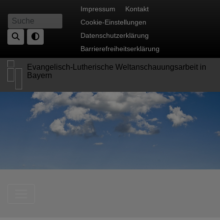
Direkt
Fußbereichsmenü
Impressum
Kontakt
zum
Cookie-Einstellungen
Suche
Inhalt
Datenschutzerklärung
Barrierefreiheitserklärung
Evangelisch-Lutherische Weltanschauungsarbeit in
Bayern
Hauptnavigation