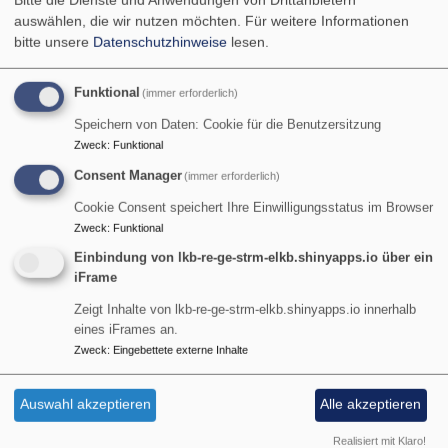
Bitte die Dienste und Anwendungen von Drittanbietern
Breadcrumb
Startseite
Materialien für Teenager
Abenteuer
auswählen, die wir nutzen möchten.
Für weitere Informationen
Weltanschauungen
bitte unsere
Datenschutzhinweise
lesen.
Abenteuer
Funktional
(immer erforderlich)
Speichern von Daten: Cookie für die Benutzersitzung
Weltanschauungen
Zweck
:
Funktional
Consent Manager
(immer erforderlich)
Cookie Consent speichert Ihre Einwilligungsstatus im Browser
Zweck
:
Funktional
Einbindung von lkb-re-ge-strm-elkb.shinyapps.io über ein
Täglich erhalten wir als Weltanschauungsbeauftragte
iFrame
Anfragen zu allen möglichen religiösen und
Zeigt Inhalte von lkb-re-ge-strm-elkb.shinyapps.io innerhalb
weltanschaulichen Phänomenen.
eines iFrames an.
Zweck
:
Eingebettete externe Inhalte
Sich auf einen religiös-weltanschaulichen Weg zu
begeben, kann zu einem Abenteuer werden, dessen
Auswahl akzeptieren
Alle akzeptieren
Ausgang nicht vorhersehbar ist.
Realisiert mit Klaro!