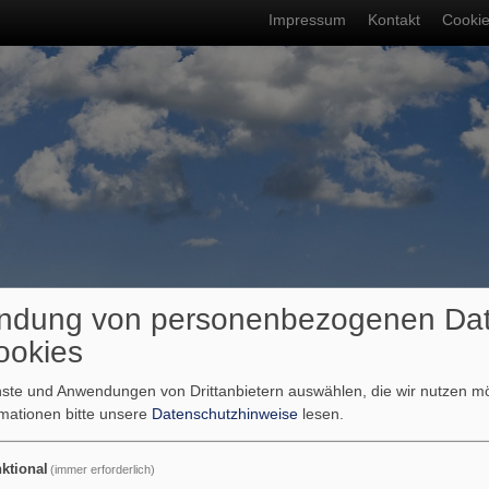
Fußbereichsme
Impressum
Kontakt
Cookie
ndung von personenbezogenen Da
ookies
umb
hauliche Trends
enste und Anwendungen von Drittanbietern auswählen, die wir nutzen 
rmationen bitte unsere
Datenschutzhinweise
lesen.
schauliche Trends
ktional
(immer erforderlich)