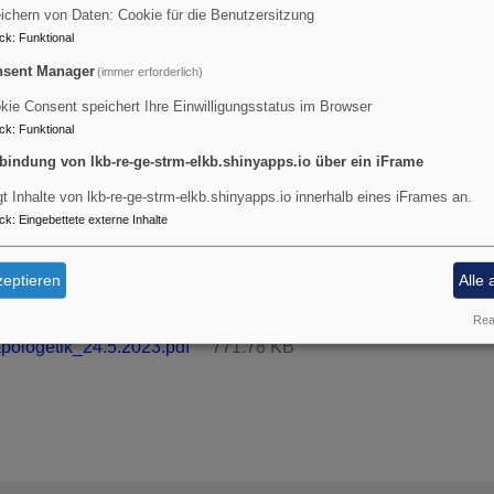
t 5/2023
ichern von Daten: Cookie für die Benutzersitzung
ck
:
Funktional
r, dass nach aktuellen Trends im Bereich der weltanschaulich
sent Manager
(immer erforderlich)
efragt wird. Der vorliegende
Monitoring-Report
nimmt diese F
kie Consent speichert Ihre Einwilligungsstatus im Browser
ck
:
Funktional
n von
Google Trends
wird nach dem Interesse der Öffentlichkei
bindung von lkb-re-ge-strm-elkb.shinyapps.io über ein iFrame
ichen Weltanschauungsarbeit gefragt.
gt Inhalte von lkb-re-ge-strm-elkb.shinyapps.io innerhalb eines iFrames an.
ck
:
Eingebettete externe Inhalte
arin, interessierten Menschen und Medienschaffenden einen ei
s
öffentliche Interesse für ausgewählte Themen weltanschau
eptieren
Alle 
r
zu ermöglichen.
Real
pologetik_24.5.2023.pdf
771.78 KB