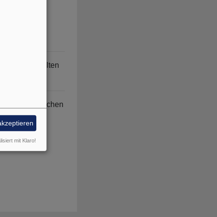
en
rage auf.
t an ausgewählten
nfach zugänglichen
licher
akzeptieren
isiert mit Klaro!