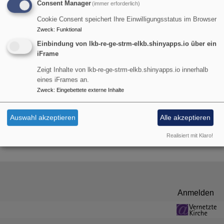
Consent Manager
(immer erforderlich)
Breadcrumb
Startseite
Erste Infos
Cookie Consent speichert Ihre Einwilligungsstatus im Browser
Zweck
:
Funktional
Erste Infos
Einbindung von lkb-re-ge-strm-elkb.shinyapps.io über ein
iFrame
Zeigt Inhalte von lkb-re-ge-strm-elkb.shinyapps.io innerhalb
Hier finden Sie erste Infos rund um Weltanschauungen.
eines iFrames an.
Zweck
:
Eingebettete externe Inhalte
Lexikon
Arbeitshilfen
Projekt "Spirituelle Apotheke"
Auswahl akzeptieren
Alle akzeptieren
Realisiert mit Klaro!
Benutzermenü
Anmelden