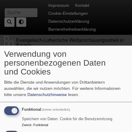
Direkt
Fußbereichsmenü
Impressum
Kontakt
zum
Cookie-Einstellungen
Suche
Inhalt
Datenschutzerklärung
Barrierefreiheitserklärung
Evangelisch-Lutherische Weltanschauungsarbeit in
Bayern
Verwendung von
personenbezogenen Daten
und Cookies
Bitte die Dienste und Anwendungen von Drittanbietern
auswählen, die wir nutzen möchten.
Für weitere Informationen
bitte unsere
Datenschutzhinweise
lesen.
Funktional
(immer erforderlich)
Hauptnavigation
Speichern von Daten: Cookie für die Benutzersitzung
Zweck
:
Funktional