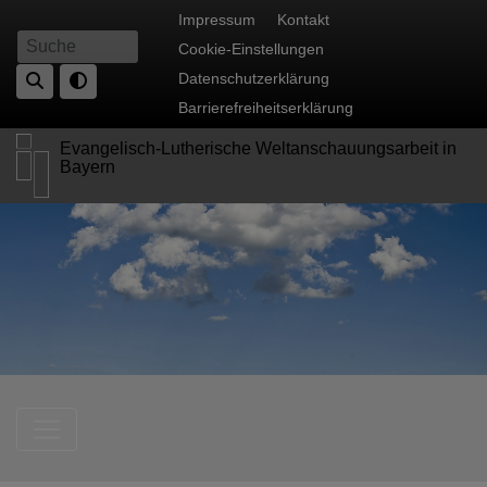
Direkt
Fußbereichsmenü
Impressum
Kontakt
zum
Cookie-Einstellungen
Suche
Inhalt
Datenschutzerklärung
Barrierefreiheitserklärung
Evangelisch-Lutherische Weltanschauungsarbeit in
Bayern
Hauptnavigation