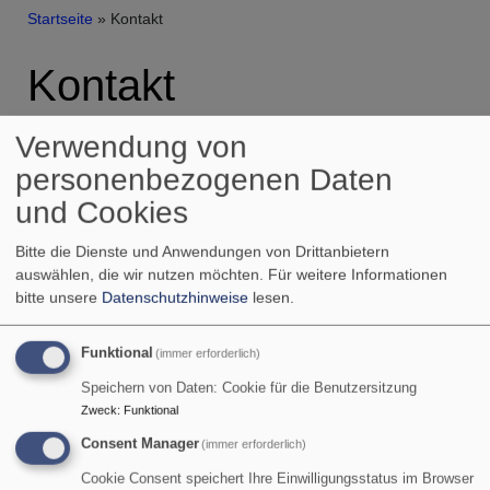
Breadcrumb
Startseite
Kontakt
Kontakt
Verwendung von
Ihr Name
personenbezogenen Daten
und Cookies
Bitte die Dienste und Anwendungen von Drittanbietern
Ihre E-Mail-Adresse
auswählen, die wir nutzen möchten.
Für weitere Informationen
bitte unsere
Datenschutzhinweise
lesen.
Betreff
Funktional
(immer erforderlich)
Speichern von Daten: Cookie für die Benutzersitzung
Zweck
:
Funktional
Nachricht
Consent Manager
(immer erforderlich)
Cookie Consent speichert Ihre Einwilligungsstatus im Browser