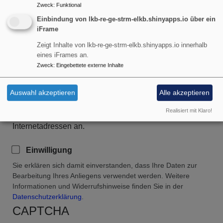
Zweck
:
Funktional
Einbindung von lkb-re-ge-strm-elkb.shinyapps.io über ein
iFrame
Zeigt Inhalte von lkb-re-ge-strm-elkb.shinyapps.io innerhalb
eines iFrames an.
Zweck
:
Eingebettete externe Inhalte
Auswahl akzeptieren
Alle akzeptieren
Realisiert mit Klaro!
Bitte geben Sie in Ihrer Nachricht keine Links oder
Internetadressen an.
Einwilligung
Sie erklären sich damit einverstanden, dass Ihre Daten zur
Bearbeitung Ihres Anliegens verwendet werden. Weitere
Informationen und Widerrufshinweise finden Sie in der
Datenschutzerklärung
.
CAPTCHA