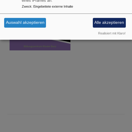
eines iFrames an.
12. Tagung
Zweck
:
Eingebettete externe Inhalte
15. bis 17. November
Auswahl akzeptieren
Alle akzeptieren
2026
Realisiert mit Klaro!
Kloster Banz