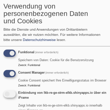
Breadcrumb
Startseite
Veranstaltungen
Verwendung von
personenbezogenen Daten
Veranstaltungen
und Cookies
Bitte die Dienste und Anwendungen von Drittanbietern
auswählen, die wir nutzen möchten.
Für weitere Informationen
bitte unsere
Datenschutzhinweise
lesen.
Funktional
(immer erforderlich)
Sehnsucht
Speichern von Daten: Cookie für die Benutzersitzung
Zweck
:
Funktional
nach
Consent Manager
(immer erforderlich)
einfachen
Cookie Consent speichert Ihre Einwilligungsstatus im Browser
Antworten
Zweck
:
Funktional
Einbindung von lkb-re-ge-strm-elkb.shinyapps.io über ein
Weltanschauungen im
iFrame
Gespräch
Zeigt Inhalte von lkb-re-ge-strm-elkb.shinyapps.io innerhalb