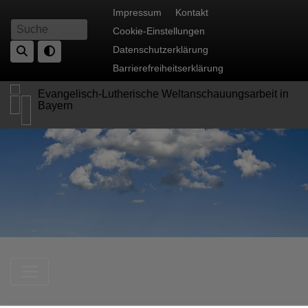
Direkt
Fußbereichsmenü
Impressum
Kontakt
zum
Cookie-Einstellungen
Suche
Inhalt
Datenschutzerklärung
Barrierefreiheitserklärung
Evangelisch-Lutherische Weltanschauungsarbeit in
Bayern
Hauptnavigation