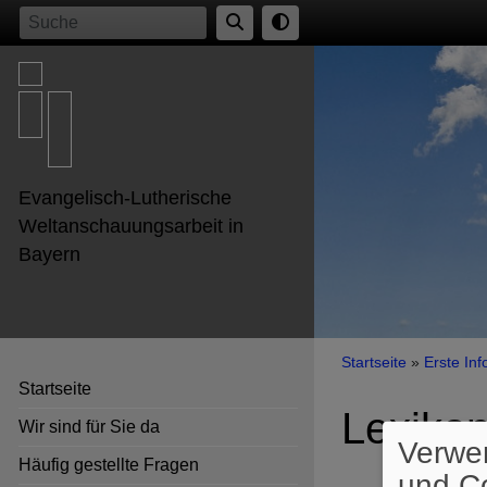
Direkt
Suche
zum
Inhalt
Evangelisch-Lutherische
Weltanschauungsarbeit in
Bayern
Breadcr
Startseite
Erste Inf
Startseite
Lexiko
Wir sind für Sie da
Verwe
Häufig gestellte Fragen
und C