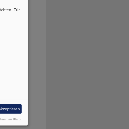
möchten.
Für
akzeptieren
isiert mit Klaro!