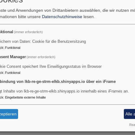
n "
Das apologetische ABC
" finden Sie Kurzinformationen von
enste und Anwendungen von Drittanbietern auswählen, die wir nutzen 
bis
rmationen bitte unsere
Datenschutzhinweise
lesen.
smus
ktional
(immer erforderlich)
ichern von Daten: Cookie für die Benutzersitzung
ck
:
Funktional
||
||
||
||
||
G
H - J
K - M
N - Q
R - U
V - Z
sent Manager
(immer erforderlich)
kie Consent speichert Ihre Einwilligungsstatus im Browser
ck
:
Funktional
bindung von lkb-re-ge-strm-elkb.shinyapps.io über ein iFrame
gt Inhalte von lkb-re-ge-strm-elkb.shinyapps.io innerhalb eines iFrames an.
ck
:
Eingebettete externe Inhalte
eptieren
Alle 
Real