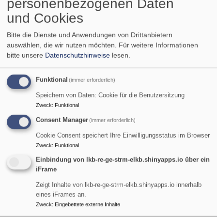
personenbezogenen Daten
Breadcrumb
Startseite
Luther und die Schwärmer
und Cookies
Luther und die
Bitte die Dienste und Anwendungen von Drittanbietern
auswählen, die wir nutzen möchten.
Für weitere Informationen
Schwärmer
bitte unsere
Datenschutzhinweise
lesen.
Funktional
(immer erforderlich)
Martin Luther und die „Zwickauer Propheten“
Speichern von Daten: Cookie für die Benutzersitzung
Zweck
:
Funktional
Von Neuoffenbarungen und göttlichen Kundgaben
Consent Manager
(immer erforderlich)
„...herausgetreten aus der Schande...“
Cookie Consent speichert Ihre Einwilligungsstatus im Browser
Zweck
:
Funktional
Von wehrlos Verfolgten, Stillen im Lande und
Einbindung von lkb-re-ge-strm-elkb.shinyapps.io über ein
Verfechtern des Pazifismus
iFrame
Luther und die „Schwärmer“: „Linke Reformation“ unter
Zeigt Inhalte von lkb-re-ge-strm-elkb.shinyapps.io innerhalb
„Radikalenerlass“?
eines iFrames an.
Zweck
:
Eingebettete externe Inhalte