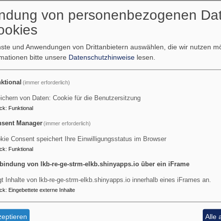
 Künstliche Intelligenz & Big
ndung von personenbezogenen Da
ookies
e Intelligenz“ und „Big
enste und Anwendungen von Drittanbietern auswählen, die wir nutzen 
 gesammelt?
rmationen bitte unsere
Datenschutzhinweise
lesen.
den gesammelt?
chen ihre Daten preis?
ktional
(immer erforderlich)
 sicher?
ichern von Daten: Cookie für die Benutzersitzung
diesen Daten anstellen?
ck
:
Funktional
 langfristige gesellschaftliche
sent Manager
(immer erforderlich)
Corona-Krise auf die
kie Consent speichert Ihre Einwilligungsstatus im Browser
ck
:
Funktional
bindung von lkb-re-ge-strm-elkb.shinyapps.io über ein iFrame
alyse der Digitalisierung
essebene
gt Inhalte von lkb-re-ge-strm-elkb.shinyapps.io innerhalb eines iFrames an.
ck
:
Eingebettete externe Inhalte
lichen Eben
mus
eptieren
Alle 