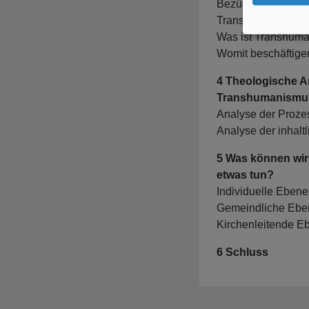
Bezüge von Big Da
Transhumanismus
Was ist Transhum
Womit beschäftige
4 Theologische A
Transhumanismu
Analyse der Proz
Analyse der inhalt
5 Was können wir
etwas tun?
Individuelle Ebene
Gemeindliche Ebe
Kirchenleitende E
6 Schluss
Benutzermenü