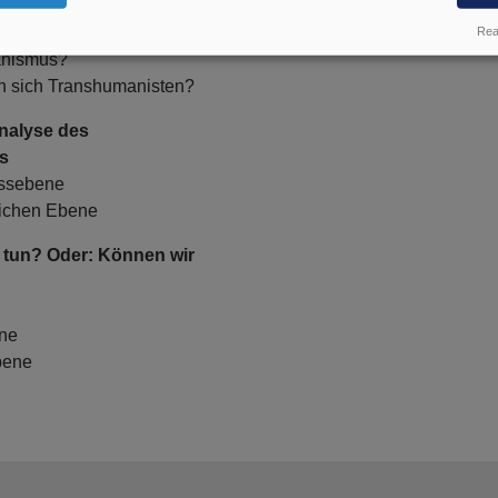
ta und KI zum
Real
anismus?
n sich Transhumanisten?
nalyse des
s
essebene
lichen Ebene
 tun? Oder: Können wir
ne
bene