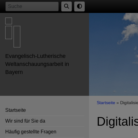
Direkt
Suche
zum
Inhalt
Evangelisch-Lutherische
Weltanschauungsarbeit in
Bayern
Breadcr
Startseite
Digitalis
Startseite
Digitali
Wir sind für Sie da
Häufig gestellte Fragen