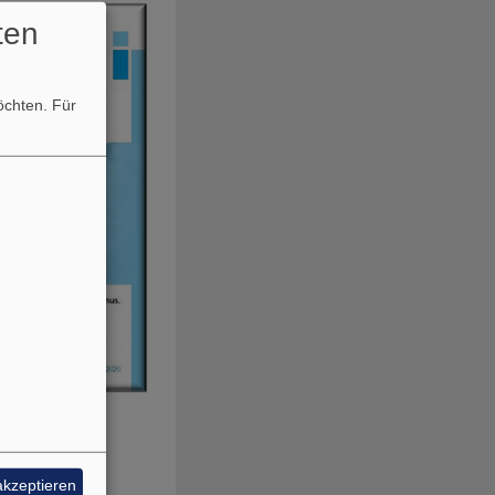
ten
möchten.
Für
akzeptieren